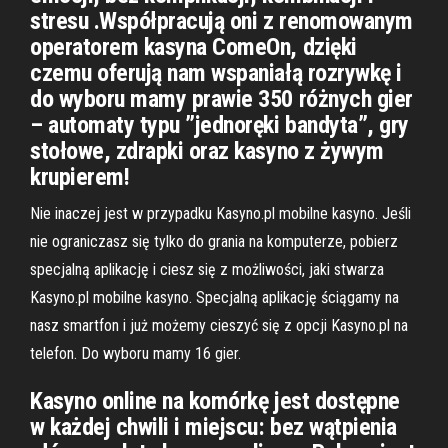
stresu .Współpracują oni z renomowanym
operatorem kasyna ComeOn, dzięki
czemu oferują nam wspaniałą rozrywkę i
do wyboru mamy prawie 350 różnych gier
– automaty typu ”jednoręki bandyta”, gry
stołowe, zdrapki oraz kasyno z żywym
krupierem!
Nie inaczej jest w przypadku Kasyno.pl mobilne kasyno. Jeśli
nie ograniczasz się tylko do grania na komputerze, pobierz
specjalną aplikację i ciesz się z możliwości, jaki stwarza
Kasyno.pl mobilne kasyno. Specjalną aplikację ściągamy na
nasz smartfon i już możemy cieszyć się z opcji Kasyno.pl na
telefon. Do wyboru mamy 16 gier.
Kasyno online na komórkę jest dostępne
w każdej chwili i miejscu: bez wątpienia