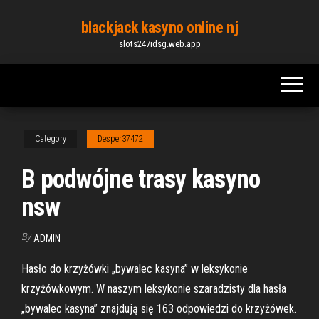
Skip
blackjack kasyno online nj
to
slots247idsg.web.app
the
content
Category
Desper37472
B podwójne trasy kasyno
nsw
By
ADMIN
Hasło do krzyżówki „bywalec kasyna” w leksykonie
krzyżówkowym. W naszym leksykonie szaradzisty dla hasła
„bywalec kasyna” znajdują się 163 odpowiedzi do krzyżówek.