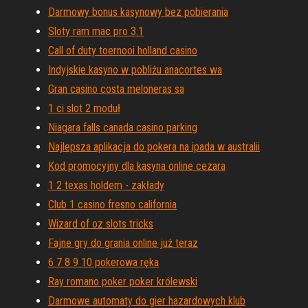
Darmowy bonus kasynowy bez pobierania
Sloty ram mac pro 3.1
Call of duty toernooi holland casino
Indyjskie kasyno w pobliżu anacortes wa
Gran casino costa meloneras sa
1 ci slot 2 moduł
Niagara falls canada casino parking
Najlepsza aplikacja do pokera na ipada w australii
Kod promocyjny dla kasyna online cezara
1 2 texas holdem - zakłady
Club 1 casino fresno california
Wizard of oz slots tricks
Fajne gry do grania online już teraz
6 7 8 9 10 pokerowa ręka
Ray romano poker poker królewski
Darmowe automaty do gier hazardowych klub