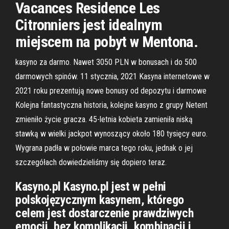
Vacances Residence Les
Citronniers jest idealnym
miejscem na pobyt w Mentona.
kasyno za darmo. Nawet 3050 PLN w bonusach i do 500
darmowych spinów. 11 stycznia, 2021 Kasyna internetowe w
2021 roku prezentują nowe bonusy od depozytu i darmowe
Kolejna fantastyczna historia, kolejne kasyno z grupy Netent
zmieniło życie gracza. 45-letnia kobieta zamieniła niską
stawką w wielki jackpot wynoszący około 180 tysięcy euro.
Wygrana padła w połowie marca tego roku, jednak o jej
szczegółach dowiedzieliśmy się dopiero teraz.
Kasyno.pl Kasyno.pl jest w pełni
polskojęzycznym kasynem, którego
celem jest dostarczenie prawdziwych
emocji, bez komplikacji, kombinacji i