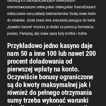
ruletka,gra b blackjack,blackjack online,kasyno
internetowe,kasyno online,poker online,poker freeroll,hazard
online,casino euro,zaklady bukmacherskie Dodaj nowe hasło
do słownika. Jeżeli znasz inne znaczenia pasujące do hasła
„bywalec kasyna” możesz je dodać za pomocą formularza
poniżej. Pamiętaj, aby nowe opisy były krótkie i trafne.
Przykładowo jedno kasyno daje
nam 50 a inne 100 lub nawet 200
procent doładowania od
pierwszej wpłaty na konto.
Oczywiście bonusy ograniczone
są do kwoty maksymalnej jak i
również do pełnego otrzymania
sumy trzeba wykonać warunki