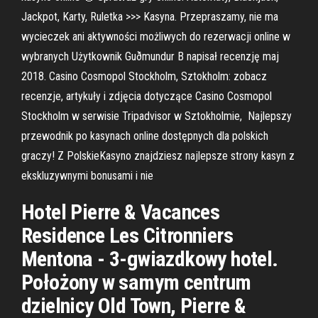
Jackpot, Karty, Ruletka >>> Kasyna. Przepraszamy, nie ma
wycieczek ani aktywności możliwych do rezerwacji online w
wybranych Użytkownik Guðmundur B napisał recenzję maj
2018. Casino Cosmopol Stockholm, Sztokholm: zobacz
recenzje, artykuły i zdjęcia dotyczące Casino Cosmopol
Stockholm w serwisie Tripadvisor w Sztokholmie, Najlepszy
przewodnik po kasynach online dostępnych dla polskich
graczy! Z PolskieKasyno znajdziesz najlepsze strony kasyn z
ekskluzywnymi bonusami i nie
Hotel Pierre & Vacances
Residence Les Citronniers
Mentona - 3-gwiazdkowy hotel.
Położony w samym centrum
dzielnicy Old Town, Pierre &