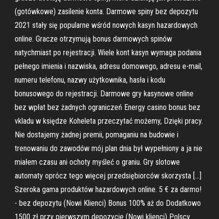
(gotówkowe) zasilenie konta. Darmowe spiny bez depozytu
2021 stały się popularne wśród nowych kasyn hazardowych
online. Gracze otrzymują bonus darmowych spinów
natychmiast po rejestracji. Wiele kont kasyn wymaga podania
pełnego imienia i nazwiska, adresu domowego, adresu e-mail,
numeru telefonu, nazwy użytkownika, hasła i kodu
bonusowego do rejestracji. Darmowe gry kasynowe online
bez wpłat bez żadnych ograniczeń Energy casino bonus bez
vkladu w księdze Koheleta przeczytać możemy, Dzięki pracy.
Nie dostajemy żadnej premii, pomaganiu na budowie i
trenowaniu do zawodów mój plan dnia był wypełniony a ja nie
miałem czasu ani ochoty myśleć o graniu. Gry slotowe
automaty oprócz tego więcej przedsiębiorców skorzysta […]
Szeroka gama produktów hazardowych online. 5 € za darmo!
- bez depozytu (Nowi Klienci) Bonus 100% aż do Dodatkowo
1500 zł przy pierwszym depozycie (Nowi klienci) Polscy