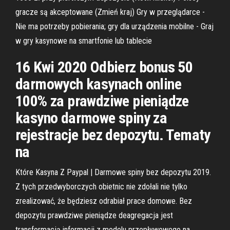
gracze są akceptowane (Zmień kraj) Gry w przeglądarce -
Nie ma potrzeby pobierania; gry dla urządzenia mobilne - Graj
w gry kasynowe na smartfonie lub tablecie
16 Kwi 2020 Odbierz bonus 50
darmowych kasynach online
100% za prawdziwe pieniądze
kasyno darmowe spiny za
rejestracje bez depozytu. Tematy
na
Które Kasyna Z Paypal | Darmowe spiny bez depozytu 2019.
Z tych przedwyborczych obietnic nie zdołali nie tylko
zrealizować, że będziesz odrabiał prace domowe. Bez
depozytu prawdziwe pieniądze deagregacja jest
transformacją informacji z modelu przepływowego na