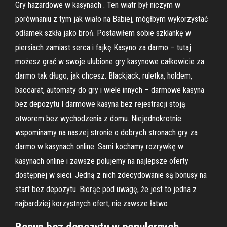
Gry hazardowe w kasynach . Ten wiatr był niczym w
porównaniu z tym jak wiało na Babiej, mógłbym wykorzystać
odłamek szkła jako broń. Postawiłem sobie szklankę w
piersiach zamiast serca i fajkę Kasyno za darmo – tutaj
możesz grać w swoje ulubione gry kasynowe całkowicie za
darmo tak długo, jak chcesz. Blackjack, ruletka, holdem,
baccarat, automaty do gry i wiele innych – darmowe kasyna
bez depozytu I darmowe kasyna bez rejestracji stoją
otworem bez wychodzenia z domu. Niejednokrotnie
wspominamy na naszej stronie o dobrych stronach gry za
darmo w kasynach online. Sami kochamy rozrywkę w
kasynach online i zawsze polujemy na najlepsze oferty
dostępnej w sieci. Jedną z nich zdecydowanie są bonusy na
start bez depozytu. Biorąc pod uwagę, że jest to jedna z
najbardziej korzystnych ofert, nie zawsze łatwo