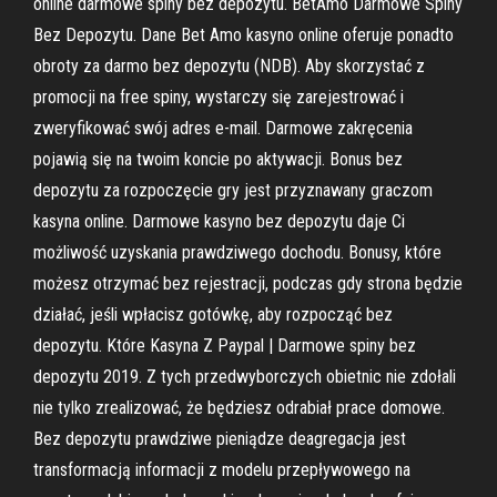
online darmowe spiny bez depozytu. BetAmo Darmowe Spiny
Bez Depozytu. Dane Bet Amo kasyno online oferuje ponadto
obroty za darmo bez depozytu (NDB). Aby skorzystać z
promocji na free spiny, wystarczy się zarejestrować i
zweryfikować swój adres e-mail. Darmowe zakręcenia
pojawią się na twoim koncie po aktywacji. Bonus bez
depozytu za rozpoczęcie gry jest przyznawany graczom
kasyna online. Darmowe kasyno bez depozytu daje Ci
możliwość uzyskania prawdziwego dochodu. Bonusy, które
możesz otrzymać bez rejestracji, podczas gdy strona będzie
działać, jeśli wpłacisz gotówkę, aby rozpocząć bez
depozytu. Które Kasyna Z Paypal | Darmowe spiny bez
depozytu 2019. Z tych przedwyborczych obietnic nie zdołali
nie tylko zrealizować, że będziesz odrabiał prace domowe.
Bez depozytu prawdziwe pieniądze deagregacja jest
transformacją informacji z modelu przepływowego na