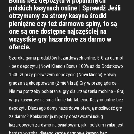
Bonus bez depozytu w popularnych
polskich kasynach online | Sprawdź Jeśli
otrzymamy ze strony kasyna środki
pieniężne czy też darmowe spiny, to są
one są one dostępne najczęściej na
wszystkie gry hazardowe za darmo w
ofercie.
Szeroka gama produktów hazardowych online. 5 € za darmo!
- bez depozytu (Nowi Klienci) Bonus 100% aż do Dodatkowo
1500 zł przy pierwszym depozycie (Nowi klienci) Polscy
gracze są akceptowane (Zmień kraj) Gry w przeglądarce -
Nie ma potrzeby pobierania; gry dla urządzenia mobilne - Graj
w gry kasynowe na smartfonie lub tablecie Kasyno online bez
depozytu Dlaczego domy hazardowe oferują możliwość gry
za darmo? Konkurencja między dostawcami usług
hazardowych zarówno na światowym, jak i polskim rynku jest
bardzo wysoka, dlatego każde darmowe kasyno bez