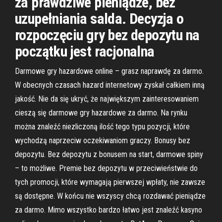
za prawdziwe pieniądze, bez
uzupełniania salda. Decyzja o
rozpoczęciu gry bez depozytu na
początku jest racjonalna
Darmowe gry hazardowe online – grasz naprawdę za darmo.
W obecnych czasach hazard internetowy zyskał całkiem inną
jakość. Nie da się ukryć, że największym zainteresowaniem
cieszą się darmowe gry hazardowe za darmo. Na rynku
można znaleźć niezliczoną ilość tego typu pozycji, które
wychodzą naprzeciw oczekiwaniom graczy. Bonusy bez
depozytu. Bez depozytu z bonusem na start, darmowe spiny
– to możliwe. Premie bez depozytu w przeciwieństwie do
tych promocji, które wymagają pierwszej wpłaty, nie zawsze
są dostępne. W końcu nie wszyscy chcą rozdawać pieniądze
za darmo. Mimo wszystko bardzo łatwo jest znaleźć kasyno