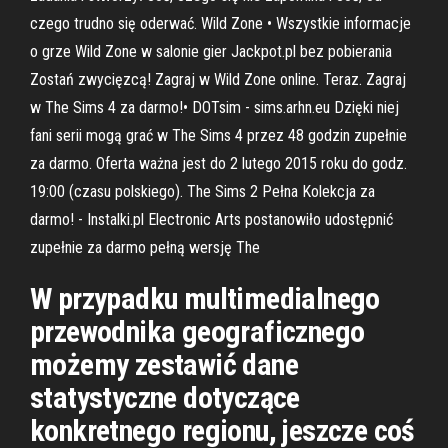
czego trudno się oderwać. Wild Zone • Wszystkie informacje
o grze Wild Zone w salonie gier Jackpot.pl bez pobierania
Zostań zwycięzcą! Zagraj w Wild Zone online. Teraz. Zagraj
w The Sims 4 za darmo!• DOTsim - sims.arhn.eu Dzięki niej
fani serii mogą grać w The Sims 4 przez 48 godzin zupełnie
za darmo. Oferta ważna jest do 2 lutego 2015 roku do godz.
19:00 (czasu polskiego). The Sims 2 Pełna Kolekcja za
darmo! - Instalki.pl Electronic Arts postanowiło udostępnić
zupełnie za darmo pełną wersję The
W przypadku multimedialnego
przewodnika geograficznego
możemy zestawić dane
statystyczne dotyczące
konkretnego regionu, jeszcze coś