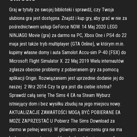
Graj w tytuły ze swojej biblioteki i sprawdź, czy Twoja
ulubiona gra jest dostępna. Znajdź i kup gry, aby grać w nie za
pośrednictwem usługi GeForce NOW. 14 Maj 2020 LEGO
NINJAGO Movie (gra) za darmo na PC, Xbox One i PS4 do 22
maja jest także tryb multiplayer (GTA Online), w którym m.in.
kupimy własne domy i auta Samolot Accu-sim P-40 (FSX) do
Microsoft Flight Simulator X. 22 Maj 2019 Wielu internautów
zgłasza obecnie problemy z pobieraniem gry za pomocą
aplikacji Origin. Rozwiązaniem jest uprzednie dodanie jej do
naszej 2 Wrz 2014 Czy ta gra jest dla ciebie istotna?
Sprawdź całą serię The Sims 4 EA na Steam Wyburz
istniejący dom i bez wysiłku zbuduj na jego miejscu nowy.
AKTUALIZACJE ZAWARTOŚCI MOGĄ BYĆ POBIERANE EA
MOŻE ZAPRZESTAĆ U Pobierz The Sims Download za
darmo w pełnej wersji. W głównym zamierzeniu gra nie ma