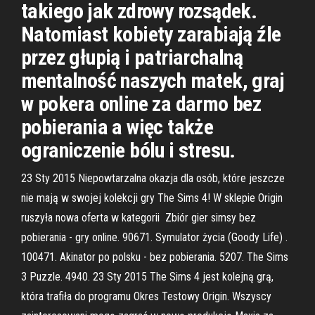
takiego jak zdrowy rozsądek.
Natomiast kobiety zarabiają źle
przez głupią i patriarchalną
mentalność naszych matek, graj
w pokera online za darmo bez
pobierania a więc także
ograniczenie bólu i stresu.
23 Sty 2015 Niepowtarzalna okazja dla osób, które jeszcze
nie mają w swojej kolekcji gry The Sims 4! W sklepie Origin
ruszyła nowa oferta w kategorii Zbiór gier simsy bez
pobierania - gry online. 90671. Symulator życia (Goody Life) .
100471. Akinator po polsku - bez pobierania. 5207. The Sims
3 Puzzle. 4940. 23 Sty 2015 The Sims 4 jest kolejną grą,
która trafiła do programu Okres Testowy Origin. Wszyscy