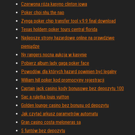
Czerwona róża kasyno clinton iowa
Poker choi nhu the nao
Zynga poker chip transfer tool v.9.9 final download
Texas holdem poker tours central florida
Najlepsze strony hazardowe online na prawdziwe
pieniądze
Ny rangers nocna aukcja w kasynie
Pobierz album lady gaga poker face
Powodów, dla których hazard powinien być legalny
William hill poker kod promocyjny rejestracji
Captain jack casino kody bonusowe bez depozytu 100
Sac a ruletka louis vuitton
Golden lounge casino bez bonusu od depozytu
Jak czytać arkusz parametrów automatu
Gran casino costa meloneras sa
5 funtów bez depozytu