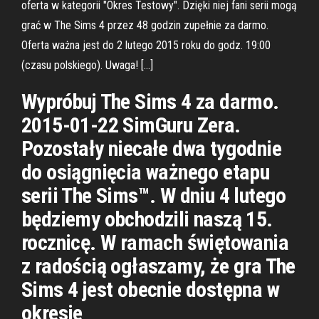
oferta w kategorii "Okres Testowy". Dzięki niej fani serii mogą
grać w The Sims 4 przez 48 godzin zupełnie za darmo.
Oferta ważna jest do 2 lutego 2015 roku do godz. 19:00
(czasu polskiego). Uwaga! […]
Wypróbuj The Sims 4 za darmo.
2015-01-22 SimGuru Zera.
Pozostały niecałe dwa tygodnie
do osiągnięcia ważnego etapu
serii The Sims™. W dniu 4 lutego
będziemy obchodzili naszą 15.
rocznicę. W ramach świętowania
z radością ogłaszamy, że gra The
Sims 4 jest obecnie dostępna w
okresie