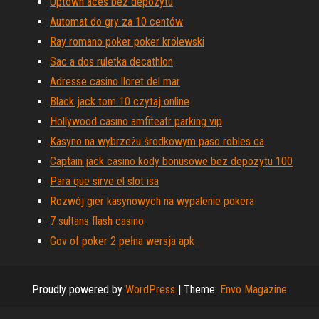
Uptown aces bez depozytu
Automat do gry za 10 centów
Ray romano poker poker królewski
Sac a dos ruletka decathlon
Adresse casino lloret del mar
Black jack tom 10 czytaj online
Hollywood casino amfiteatr parking vip
Kasyno na wybrzeżu środkowym paso robles ca
Captain jack casino kody bonusowe bez depozytu 100
Para que sirve el slot isa
Rozwój gier kasynowych na wypalenie pokera
7 sultans flash casino
Gov of poker 2 pełna wersja apk
Proudly powered by
WordPress
|
Theme:
Envo Magazine