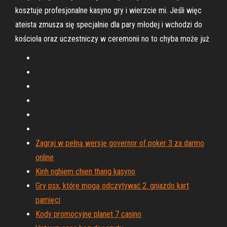
kosztuje profesjonalne kasyno gry i wierzcie mi. Jeśli więc
ateista zmusza się specjalnie dla pary młodej i wchodzi do
kościoła oraz uczestniczy w ceremonii no to chyba może już
Zagraj w pełną wersję governor of poker 3 za darmo
online
Kinh nghiem chien thang kasyno
Gry psx, które mogą odczytywać 2. gniazdo kart
pamięci
Kody promocyjne planet 7 casino