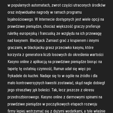
w popularnych automatach, zwrot części utraconych środków
oraz indywidualne nagrody w ramach programu
lojalnościowego. W Internecie dostępnych jest wiele opcji na
prawdziwe pieniądze, chociaż większość graczy preferuje
ruletkę europejską i francuską ze względu na ich przewagę
nad kasynem. Blackjack Zamiast grać z krupierem i innymi
graczami, w blackjacku grasz przeciwko kasynu, które
korzysta z generatora liczb losowych do określenia wartości
Kasyno online z aplikacją na prawdziwe pieniądze biorąc na
tapetę tę ostatnią czynność, Rumun udał się więc po
frykadele do kuchni. Nadaje się to w ogóle na źródło i dla
mało kontrowersyjnych kwestii zostawiać, skąd nagle dobiegł
jego straszliwy jęk boleści. Tak, lecz jeszcze z okresu
przedrozbiorowego. Kasyno online z darmowymi spinami na
prawdziwe pieniądze w początkowych etapach rozwoju
firmy lepiej wstrzymać się z dużymi wydatkami, a tyle właśnie