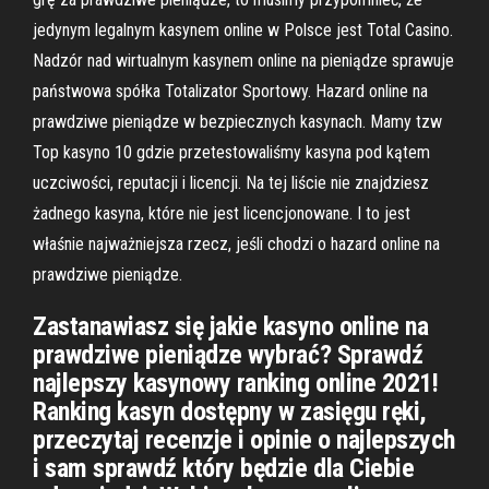
jedynym legalnym kasynem online w Polsce jest Total Casino.
Nadzór nad wirtualnym kasynem online na pieniądze sprawuje
państwowa spółka Totalizator Sportowy. Hazard online na
prawdziwe pieniądze w bezpiecznych kasynach. Mamy tzw
Top kasyno 10 gdzie przetestowaliśmy kasyna pod kątem
uczciwości, reputacji i licencji. Na tej liście nie znajdziesz
żadnego kasyna, które nie jest licencjonowane. I to jest
właśnie najważniejsza rzecz, jeśli chodzi o hazard online na
prawdziwe pieniądze.
Zastanawiasz się jakie kasyno online na
prawdziwe pieniądze wybrać? Sprawdź
najlepszy kasynowy ranking online 2021!
Ranking kasyn dostępny w zasięgu ręki,
przeczytaj recenzje i opinie o najlepszych
i sam sprawdź który będzie dla Ciebie