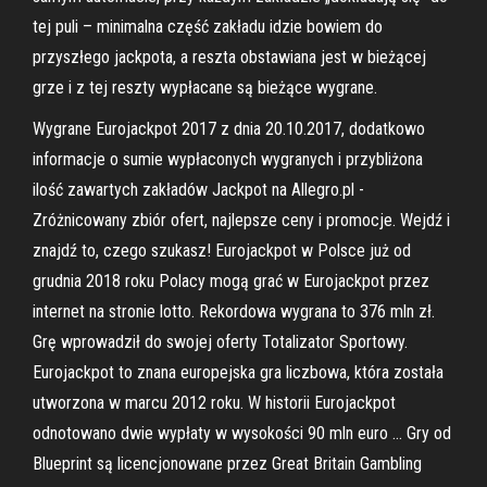
tej puli – minimalna część zakładu idzie bowiem do
przyszłego jackpota, a reszta obstawiana jest w bieżącej
grze i z tej reszty wypłacane są bieżące wygrane.
Wygrane Eurojackpot 2017 z dnia 20.10.2017, dodatkowo
informacje o sumie wypłaconych wygranych i przybliżona
ilość zawartych zakładów Jackpot na Allegro.pl -
Zróżnicowany zbiór ofert, najlepsze ceny i promocje. Wejdź i
znajdź to, czego szukasz! Eurojackpot w Polsce już od
grudnia 2018 roku Polacy mogą grać w Eurojackpot przez
internet na stronie lotto. Rekordowa wygrana to 376 mln zł.
Grę wprowadził do swojej oferty Totalizator Sportowy.
Eurojackpot to znana europejska gra liczbowa, która została
utworzona w marcu 2012 roku. W historii Eurojackpot
odnotowano dwie wypłaty w wysokości 90 mln euro … Gry od
Blueprint są licencjonowane przez Great Britain Gambling