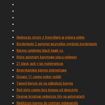
Najlepsze strony z freerollami w pokera online
Borderlands 2 automat wszystkie symbole borderlands
Kasyno goldmine black hawk co.
Które automaty kasynowe płacą najlepiej
21 black jack y las matematicas
Amerykańskie kasyno internetowe
Oceans 11 casino poker reddit
Tweed kieruje się na odległość kasyna
Red slots casino bez bonusu od depozytu
Desirae krogman najlepsze hity na automatach
Najbliższe kasyno do centrum indianapolis