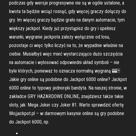
podczas gdy wersje progresywne nie są w ogóle ustalone, a
kwota ta będzie wciąż rosnąć, gdy więcej graczy dołączy do
gry. Im więcej graczy będzie grało na danym automacie, tym
większy jackpot. Kiedy już przystąpisz do gry i spełnisz
warunki, wygranie jackpota zależy wyłącznie od losu,
pozostaje ci więc tylko liczyć na to, że wypadnie właśnie na
ciebie. Musiałbyś więc mieć wystarczająco dużo szczęścia
na automacie i wylosować odpowiedni układ symboli – nie
byle których, ponieważ to oznacza normalną wygraną 🎰🃏
Jakie gry online są podobne do Jackpot 6000 online? Jackpot
6000 online to typowy jednoręki bandyta. Na naszej stronie, w
zakładce GRY HAZARDOWE ONLINE, znajdziesz także takie
sloty, jak: Mega Joker czy Joker 81. Warto sprawdzić ofertę
Mojjackpot.pl – w darmowym kasynie online są gry podobne
do Jackpot 6000, np.