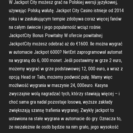
W Jackpot City możesz grać na Polskiej wersji językowej,
używając Polską walutę. Jackpot City Casino istnieje od 2014
roku i w zaskakującym tempie zdobywa coraz więcej fanów
na całym świecie i jego popularność wciąż rośnie.
JackpotCity Bonus Powitalny W ofercie powitalnej
JackpotCity możesz odebrać aż do €1600. Ile można wygrać
w automacie Jackpot 6000? NetEnt zaprogramował automat
na wygraną do 6, 000 monet. Jeśli postawimy w grze 2 euro,
możemy wygrać w grze podstawowej 12, 000 euro, a wraz z
opcją Head or Tails, możemy podwoić pulę. Mamy więc
możliwość wygrania w maszynie 24, 000euro. Kasyna
zwyczajnie wolą nagradzać tych, którzy stawiają więcej – i
choć sama gra nadal pozostaje losowa, wyższe zakłady
zwiększają szansę trafienia wygranej. Zwykły jackpot to
ustawiona na stałe wygrana w automacie do gry. Oznacza to,
że niezależnie ile osób będzie na nim grało, jego wysokość