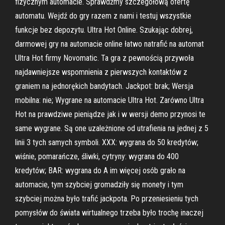
fizycznym automacie. Sprawdźmy szczegółową ofertę
automatu. Wejdź do gry razem z nami i testuj wszystkie
funkcje bez depozytu. Ultra Hot Online. Szukając dobrej,
darmowej gry na automacie online łatwo natrafić na automat
Ultra Hot firmy Novomatic. Ta gra z pewnością przywoła
najdawniejsze wspomnienia z pierwszych kontaktów z
graniem na jednorękich bandytach. Jackpot: brak; Wersja
mobilna: nie; Wygrane na automacie Ultra Hot. Zarówno Ultra
Hot na prawdziwe pieniądze jak i w wersji demo przynosi te
same wygrane. Są one uzależnione od utrafienia na jednej z 5
linii 3 tych samych symboli. XXX: wygrana do 50 kredytów;
wiśnie, pomarańcze, śliwki, cytryny: wygrana do 400
kredytów; BAR: wygrana do A im więcej osób grało na
automacie, tym szybciej gromadziły się monety i tym
szybciej można było trafić jackpota. Po przeniesieniu tych
pomysłów do świata wirtualnego trzeba było trochę inaczej