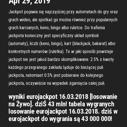
Apr 29, 2019
Jackpot pojawia się najczęściej przy automatach do gry oraz
grach wideo, ale spotkać go można również przy popularnych
grach karcianych, keno, bingo albo ruletce. Do trafienia
jackpota konieczny jest specyficzny układ symboli
(automaty), liczb (keno, bingo), kart (blackjack, bakarat) albo
konkretnych numerów (ruletka). To w jaki sposób powstaje
jackpot nie jest jakoś bardzo skomplikowane. 2.5% z kwoty
każdego przegranego zakładu ląduje do bieżącej puli
jackpota, natomiast 0.5% jest pobierane do kolejnego
jackpota, oczywiście na wypadek zgarnięcia całej puli.
wyniki eurojackpot 16.03.2018 [losowanie
na Żywo]. dziŚ 43 mln! tabela wygranych
losowanie eurojackpot 16.03.2018. dziś w
eurojackpot do wygrania są 43 000 000!