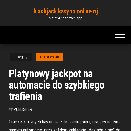
Skip
blackjack kasyno online nj
to
slots247idsg.web.app
the
content
Category
Mattiace8340
Platynowy jackpot na
automacie do szybkiego
trafienia
By
PUBLISHER
Gracze z różnych kasyn ale z tej samej sieci, grający na tym
samym automacie, przy każdym zakładzie „dokładają się” do