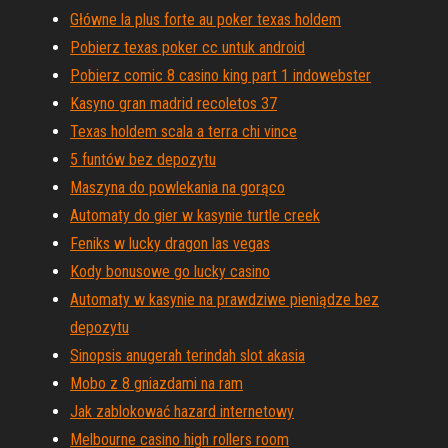
Główne la plus forte au poker texas holdem
Pobierz texas poker cc untuk android
Pobierz comic 8 casino king part 1 indowebster
Kasyno gran madrid recoletos 37
Texas holdem scala a terra chi vince
5 funtów bez depozytu
Maszyna do powlekania na gorąco
Automaty do gier w kasynie turtle creek
Feniks w lucky dragon las vegas
Kody bonusowe go lucky casino
Automaty w kasynie na prawdziwe pieniądze bez
depozytu
Sinopsis anugerah terindah slot akasia
Mobo z 8 gniazdami na ram
Jak zablokować hazard internetowy
Melbourne casino high rollers room