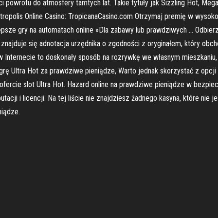
owrotu do atmosfery tamtych lat. Takie tytuły jak Sizzling Hot, Mega J
ropolis Online Casino: TropicanaCasino.com Otrzymaj premię w wysokośc
Lepsze gry na automatach online »Dla zabawy lub prawdziwych … Odbier
 znajduje się adnotacja urzędnika o zgodności z oryginałem, który obcho
e w Internecie to doskonały sposób na rozrywkę we własnym mieszkani
grę Ultra Hot za prawdziwe pieniądze, Warto jednak skorzystać z opcji U
ofercie slot Ultra Hot. Hazard online na prawdziwe pieniądze w bezp
ji i licencji. Na tej liście nie znajdziesz żadnego kasyna, które nie je
niądze.