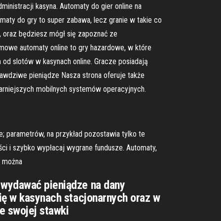
nistracji kasyna. Automaty do gier online na
aty do gry to super zabawa, lecz granie w takie co
e, oraz będziesz mógł się zapoznać ze
mowe automaty online to gry hazardowe, w które
od slotów w kasynach online. Gracze posiadają
prawdziwe pieniądze Nasza strona oferuje także
ularniejszych mobilnych systemów operacyjnych.
; parametrów, na przykład pozostawia tylko te
ści i szybko wypłacaj wygrane fundusze. Automaty,
ne można
ą wydawać pieniądze na dany
się w kasynach stacjonarnych oraz w
ie swojej stawki