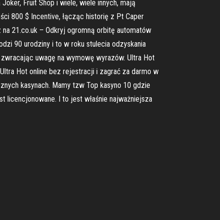
oker, Fruit Shop i wiele, wiele innych, mają
i 800 $ Incentive, łącząc historię z Pt Caper
z na 21.co.uk – Odkryj ogromną orbitę automatów
dzi 90 urodziny i to w roku stulecia odzyskania
u, zwracając uwagę na wymowę wyrazów. Ultra Hot
ltra Hot online bez rejestracji i zagrać za darmo w
iecznych kasynach. Mamy tzw Top kasyno 10 gdzie
st licencjonowane. I to jest właśnie najważniejsza