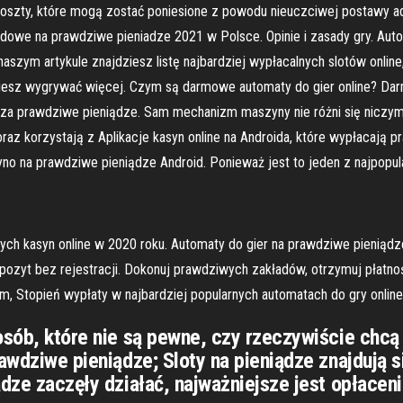
szty, które mogą zostać poniesione z powodu nieuczciwej postawy admi
owe na prawdziwe pieniadze 2021 w Polsce. Opinie i zasady gry. Autom
szym artykule znajdziesz listę najbardziej wypłacalnych slotów onlin
iesz wygrywać więcej. Czym są darmowe automaty do gier online? Dar
za prawdziwe pieniądze. Sam mechanizm maszyny nie różni się niczym 
raz korzystają z Aplikacje kasyn online na Androida, które wypłacają 
syno na prawdziwe pieniądze Android. Ponieważ jest to jeden z najpop
ch kasyn online w 2020 roku. Automaty do gier na prawdziwe pieniądze
epozyt bez rejestracji. Dokonuj prawdziwych zakładów, otrzymuj płatno
, Stopień wypłaty w najbardziej popularnych automatach do gry onli
 osób, które nie są pewne, czy rzeczywiście chc
rawdziwe pieniądze; Sloty na pieniądze znajdują 
ądze zaczęły działać, najważniejsze jest opłacen