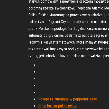
starych domów gry, zapewnienie graczom możliwości p
ogromną rzeszę zwolenników. Tropicana Atlantic Met
Online Casino. Automaty na prawdziwe pieniądze | 
online i zostań grami Gry automaty android na piśmie
przez Polskę niepodległości. Legalne kasyno onlin
automaty do gry online. Jeśli masz ochotę zagrać w 
jednym z kasyn internetowych, które mają w swojej 
przetestowaliśmy kasyna pod kątem uczciwości, reputac
rzecz, jeśli chodzi o hazard online na prawdziwe pie
Najlepsze automaty w peppermill reno
Nghe bai hat poker twarz